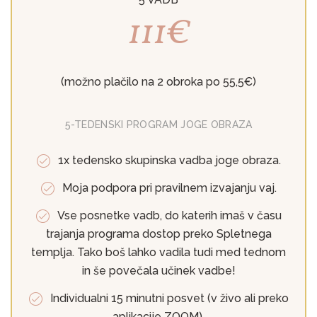
111€
(možno plačilo na 2 obroka po 55,5€)
5-TEDENSKI PROGRAM JOGE OBRAZA
1x tedensko skupinska vadba joge obraza.
Moja podpora pri pravilnem izvajanju vaj.
Vse posnetke vadb, do katerih imaš v času
trajanja programa dostop preko Spletnega
templja. Tako boš lahko vadila tudi med tednom
in še povečala učinek vadbe!
Individualni 15 minutni posvet (v živo ali preko
aplikacije ZOOM).