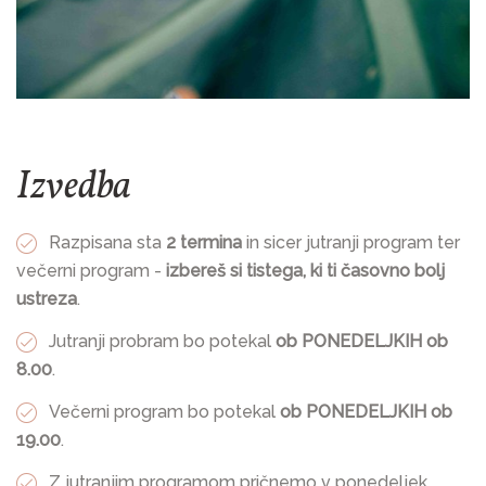
Izvedba
Razpisana sta
2 termina
in sicer jutranji program ter
večerni program -
izbereš si tistega, ki ti časovno bolj
ustreza
.
Jutranji probram bo potekal
ob PONEDELJKIH ob
8.00
.
Večerni program bo potekal
ob PONEDELJKIH ob
19.00
.
Z jutranjim programom pričnemo v ponedeljek,