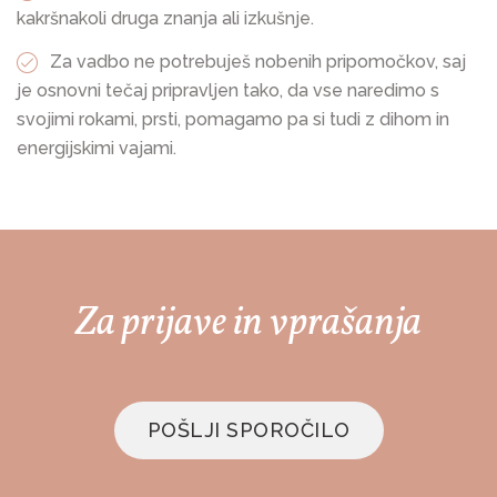
kakršnakoli druga znanja ali izkušnje.
Za vadbo ne potrebuješ nobenih pripomočkov, saj
je osnovni tečaj pripravljen tako, da vse naredimo s
svojimi rokami, prsti, pomagamo pa si tudi z dihom in
energijskimi vajami.
Za prijave in vprašanja
POŠLJI SPOROČILO