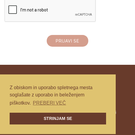
PRIJAVI SE
Z obiskom in uporabo spletnega mesta
soglašate z uporabo in beleženjem
piškotkov.
PREBERI VEČ
Splošni pogoji poslovanja
|
Politika zasebnosti
STRINJAM SE
© Mojca Drofenik 2026