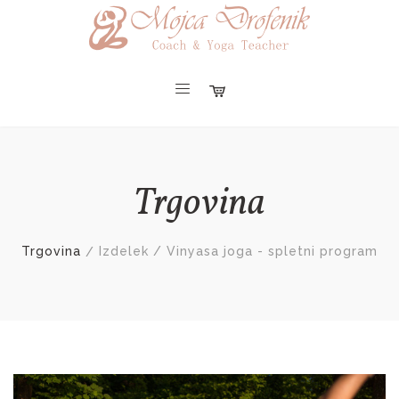
Trgovina
Trgovina
Izdelek / Vinyasa joga - spletni program