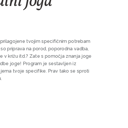
lni joga
, prilagojene tvojim specifičnim potrebam
t so priprava na porod, poporodna vadba,
e v križu itd.? Zate s pomočja znanja joge
vadbe joge! Program je sestavljen iz
ema tvoje specifike. Prav tako se sproti
.