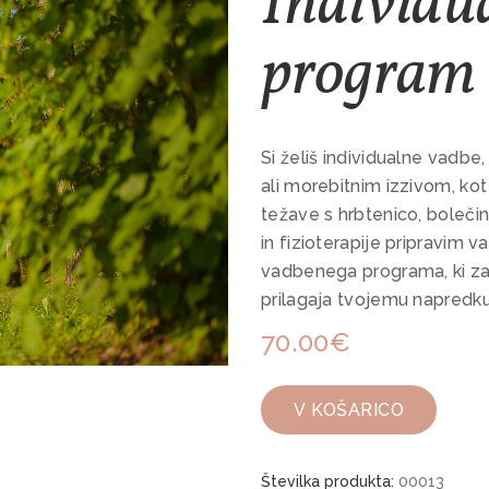
Individua
program
Si želiš individualne vadbe
ali morebitnim izzivom, ko
težave s hrbtenico, bolečin
in fizioterapije pripravim 
vadbenega programa, ki zaj
prilagaja tvojemu napredku
70.00€
V KOŠARICO
Številka produkta:
00013