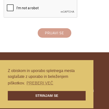
PRIJAVI SE
Z obiskom in uporabo spletnega mesta
soglašate z uporabo in beleženjem
piškotkov.
PREBERI VEČ
Splošni pogoji poslovanja
|
Politika zasebnosti
STRINJAM SE
© Mojca Drofenik 2026