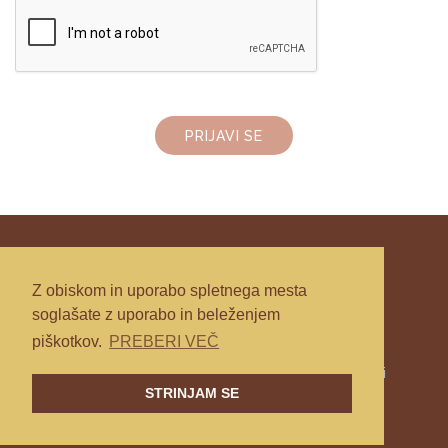
PRIJAVI SE
Z obiskom in uporabo spletnega mesta
soglašate z uporabo in beleženjem
piškotkov.
PREBERI VEČ
Splošni pogoji poslovanja
|
Politika zasebnosti
STRINJAM SE
© Mojca Drofenik 2026